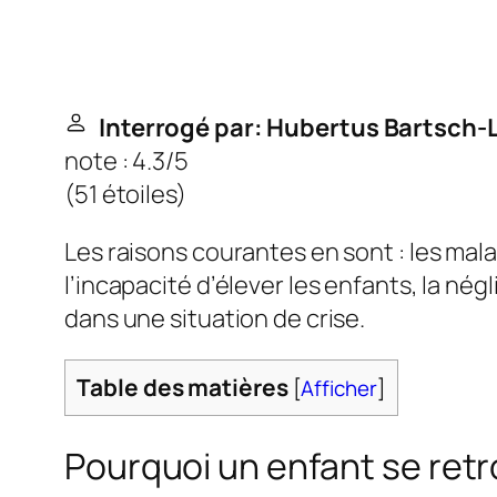
Interrogé par: Hubertus Bartsch-
note : 4.3/5
(
51 étoiles
)
Les raisons courantes en sont : les mal
l’incapacité d’élever les enfants, la né
dans une situation de crise.
Table des matières
[
Afficher
]
Pourquoi un enfant se retro