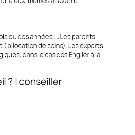
endre eux-mêmes à l’avenir.
mois ou des années. … Les parents
( allocation de soins). Les experts
iques, dans le cas des Engller à la
 ? | conseiller