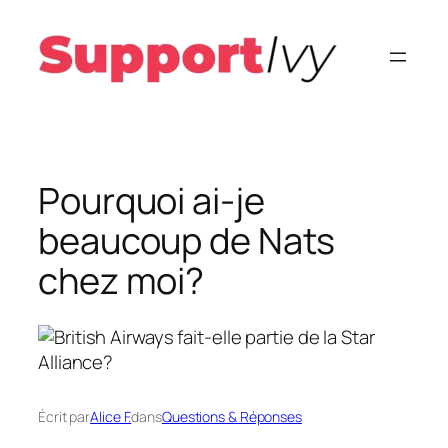
Aller
au
contenu
Pourquoi ai-je
beaucoup de Nats
chez moi?
Écrit par
Alice F.
dans
Questions & Réponses