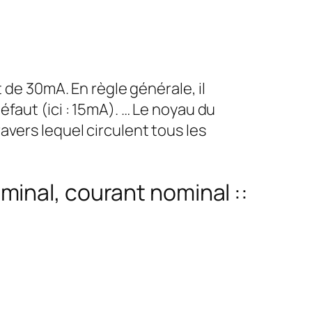
 de 30mA. En règle générale, il
faut (ici : 15mA). … Le noyau du
vers lequel circulent tous les
inal, courant nominal ::