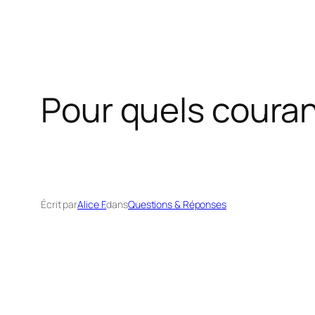
Pour quels couran
Écrit par
Alice F.
dans
Questions & Réponses