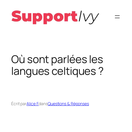
Aller
au
contenu
Où sont parlées les
langues celtiques ?
Écrit par
Alice F.
dans
Questions & Réponses