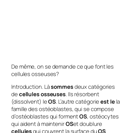
De même, on se demande ce que font les
cellules osseuses?
Introduction. Là
sommes
deux catégories
de
cellules osseuses
. Ils résorbent
(dissolvent) le
OS
. L’autre catégorie
est le
la
famille des ostéoblastes, qui se compose
d’ostéoblastes qui forment
OS
, ostéocytes
qui aident à maintenir
OS
et doublure
cellules
qui couvrent la surface du
OS
.