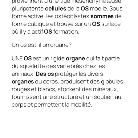
proviennent d’une tige mésenchymateuse
pluripotente
cellules
de la
OS
moelle. Sous
forme active, les ostéoblastes
sommes
de
forme cubique et trouvé sur un
OS
surface
où il y a actif
OS
formation.
Un os est-il un organe?
UNE
OS
est un rigide
organe
qui fait partie
du squelette des vertébrés chez les
animaux.
Des os
protéger les divers
organes
du corps, produisent des globules
rouges et blancs, stockent des minéraux,
fournissent une structure et un soutien au
corps et permettent la mobilité.