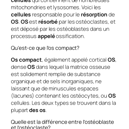
mitochondries et lysosomes. Voici les
cellules
responsable pour le
résorption
de
OS
.
OS
est
résorbé
par les ostéoclastes, et
est déposé par les ostéoblastes dans un
processus
appelé
ossification.
Qu’est-ce que l’os compact?
Os compact
, également appelé cortical
OS
,
dense
OS
dans lequel la matrice osseuse
est solidement remplie de substance
organique et de sels inorganiques, ne
laissant que de minuscules espaces
(lacunes) contenant les ostéocytes, ou
OS
cellules. Les deux types se trouvent dans la
plupart
des os
.
Quelle est la différence entre l’ostéoblaste
et l’ostéoclaste?