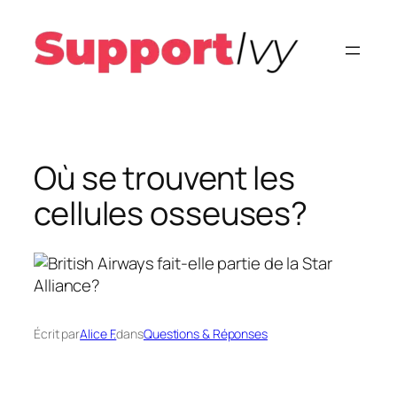
Aller
au
contenu
Où se trouvent les
cellules osseuses?
Écrit par
Alice F.
dans
Questions & Réponses