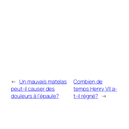
←
Un mauvais matelas
Combien de
peut-il causer des
temps Henry VII a-
douleurs à l’épaule?
t-il régné?
→