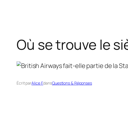
Où se trouve le s
Écrit par
Alice F.
dans
Questions & Réponses