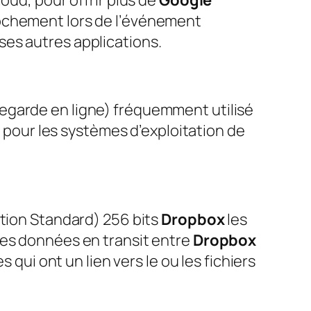
loud, pour offrir plus de
Google
rochement lors de l’événement
ses autres applications.
vegarde en ligne) fréquemment utilisé
e pour les systèmes d’exploitation de
ption Standard) 256 bits
Dropbox
les
les données en transit entre
Dropbox
 qui ont un lien vers le ou les fichiers