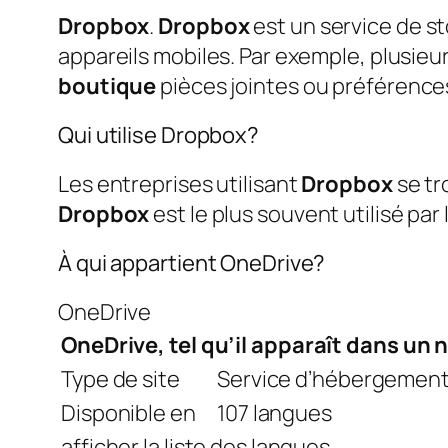
Dropbox
.
Dropbox
est un service de st
appareils mobiles. Par exemple, plusieu
boutique
pièces jointes ou préférences 
Qui utilise Dropbox?
Les entreprises utilisant
Dropbox
se tr
Dropbox
est le plus souvent utilisé par 
À qui appartient OneDrive?
OneDrive
OneDrive, tel qu’il apparaît dans un
Type de site
Service d’hébergement 
Disponible en
107 langues
afficher la liste des langues