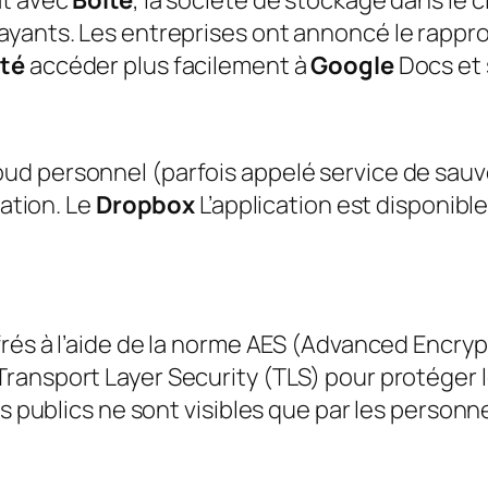
at avec
Boîte
, la société de stockage dans le c
ayants. Les entreprises ont annoncé le rapp
té
accéder plus facilement à
Google
Docs et 
oud personnel (parfois appelé service de sau
ration. Le
Dropbox
L’application est disponibl
ffrés à l’aide de la norme AES (Advanced Encry
Transport Layer Security (TLS) pour protéger 
s publics ne sont visibles que par les personnes