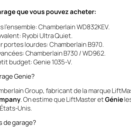
garage que vous pouvez acheter:
ns l’ensemble: Chamberlain WD832KEV.
valent: Ryobi Ultra Quiet.
r portes lourdes: Chamberlain B970.
 avancées: Chamberlain B730 / WD962.
tit budget: Genie 1035-V.
arage Genie?
mberlain Group, fabricant de la marque LiftMa
ompany
. On estime que LiftMaster et
Génie
le
États-Unis.
es de garage?