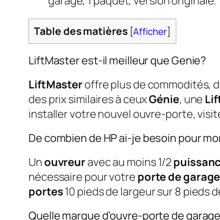
garage, 1 paquet, version originale.
Table des matières
[
Afficher
]
LiftMaster est-il meilleur que Genie?
LiftMaster
offre plus de commodités, de
des prix similaires à ceux
Génie
, une
Li
installer votre nouvel ouvre-porte, visi
De combien de HP ai-je besoin pour mo
Un
ouvreur
avec au moins 1/2
puissan
nécessaire pour votre
porte de garag
portes
10 pieds de largeur sur 8 pieds d
Quelle marque d’ouvre-porte de garage 