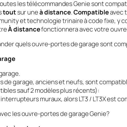
 si toutes les télécommandes Genie sont compa
s
tout
sur une
à distance
.
Compatible
avec t
ity et technologie trinaire à code fixe, y co
tre
À distance
fonctionnera avec votre ouvre
ander quels ouvre-portes de garage sont com
arage
garage.
s de garage, anciens et neufs, sont compatibl
ibles sauf 2 modèles plus récents):
 interrupteurs muraux, alors LT3 / LT3X est co
vec les ouvre-portes de garage Genie?