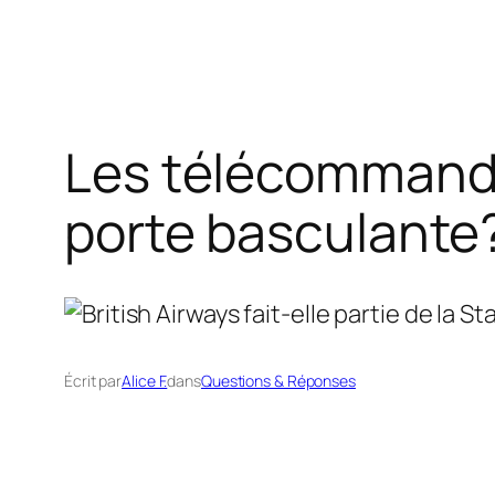
Les télécommande
porte basculante
Écrit par
Alice F.
dans
Questions & Réponses