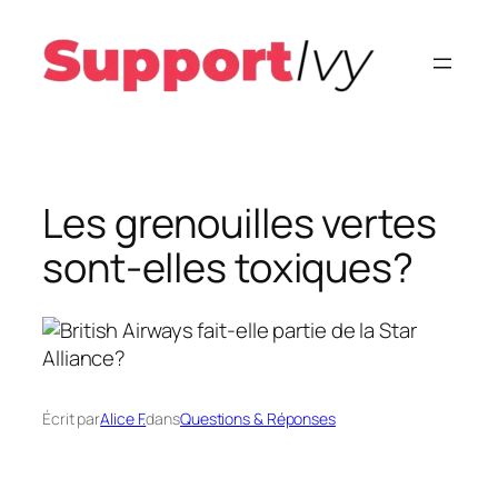
Aller
au
contenu
Les grenouilles vertes
sont-elles toxiques?
Écrit par
Alice F.
dans
Questions & Réponses