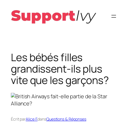
Aller
au
contenu
Les bébés filles
grandissent-ils plus
vite que les garçons?
Écrit par
Alice F.
dans
Questions & Réponses