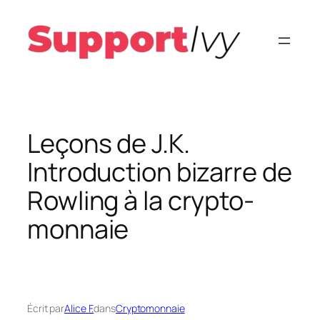
Aller
au
contenu
Leçons de J.K.
Introduction bizarre de
Rowling à la crypto-
monnaie
Écrit par
Alice F.
dans
Cryptomonnaie