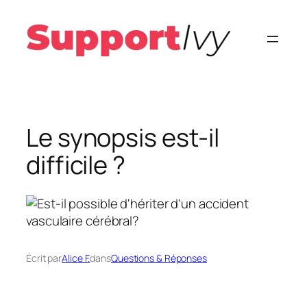
Aller
au
contenu
Le synopsis est-il
difficile ?
Écrit par
Alice F.
dans
Questions & Réponses