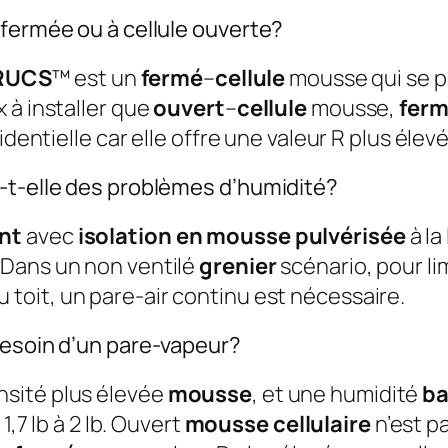
 fermée ou à cellule ouverte?
RUCS
™ est un
fermé
–
cellule
mousse qui se p
 à installer que
ouvert
–
cellule
mousse,
fer
identielle car elle offre une valeur R plus élev
-t-elle des problèmes d’humidité?
ant
avec
isolation en mousse pulvérisée
à la
 Dans un non ventilé
grenier
scénario, pour limi
 toit, un pare-air continu est nécessaire.
besoin d’un pare-vapeur?
nsité plus élevée
mousse
, et une humidité
ba
 1,7 lb à 2 lb. Ouvert
mousse cellulaire
n’est p