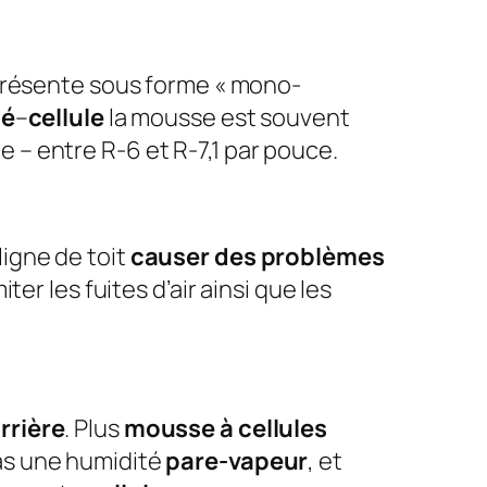
résente sous forme « mono-
mé
–
cellule
la mousse est souvent
ée – entre R-6 et R-7,1 par pouce.
 ligne de toit
causer des problèmes
ter les fuites d’air ainsi que les
rrière
. Plus
mousse à cellules
as une humidité
pare-vapeur
, et