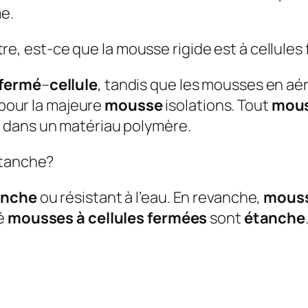
e.
, est-ce que la mousse rigide est à cellules
fermé
–
cellule
, tandis que les mousses en aér
u pour la majeure
mousse
isolations. Tout
mou
) dans un matériau polymère.
étanche?
anche
ou résistant à l’eau. En revanche,
mouss
té
mousses à cellules fermées
sont
étanche