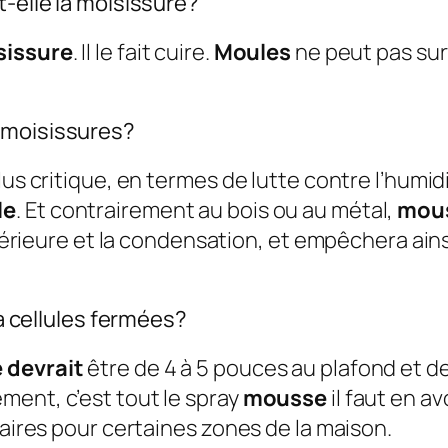
t-elle la moisissure?
sissure
. Il le fait cuire.
Moules
ne peut pas sur
 moisissures?
lus critique, en termes de lutte contre l’humid
le
. Et contrairement au bois ou au métal,
mous
intérieure et la condensation, et empêchera ain
 à cellules fermées?
 devrait
être de 4 à 5 pouces au plafond et de
ment, c’est tout le spray
mousse
il faut en a
saires pour certaines zones de la maison.