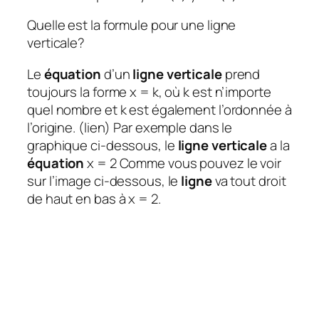
Quelle est la formule pour une ligne
verticale?
Le
équation
d’un
ligne verticale
prend
toujours la forme x = k, où k est n’importe
quel nombre et k est également l’ordonnée à
l’origine. (lien) Par exemple dans le
graphique ci-dessous, le
ligne verticale
a la
équation
x = 2 Comme vous pouvez le voir
sur l’image ci-dessous, le
ligne
va tout droit
de haut en bas à x = 2.