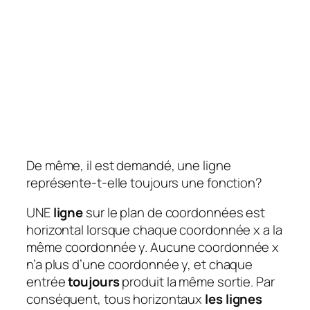
De même, il est demandé, une ligne
représente-t-elle toujours une fonction?
UNE
ligne
sur le plan de coordonnées est
horizontal lorsque chaque coordonnée x a la
même coordonnée y. Aucune coordonnée x
n’a plus d’une coordonnée y, et chaque
entrée
toujours
produit la même sortie. Par
conséquent, tous horizontaux
les lignes