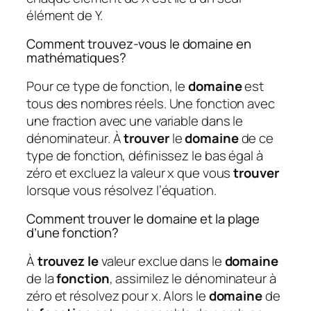
élément de Y.
Comment trouvez-vous le domaine en
mathématiques?
Pour ce type de fonction, le
domaine
est
tous des nombres réels. Une fonction avec
une fraction avec une variable dans le
dénominateur. À
trouver
le
domaine
de ce
type de fonction, définissez le bas égal à
zéro et excluez la valeur x que vous
trouver
lorsque vous résolvez l’équation.
Comment trouver le domaine et la plage
d’une fonction?
À
trouvez le
valeur exclue dans le
domaine
de la
fonction
, assimilez le dénominateur à
zéro et résolvez pour x. Alors le
domaine
de