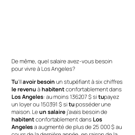
De même, quel salaire avez-vous besoin
pour vivre à Los Angeles?
Tu
‘ll
avoir besoin
un stupéfiant à six chiffres
le revenu
à
habitent
confortablement dans
Los Angeles
: au moins 136207 $ si
tu
payez
un loyer ou 150391 $ si
tu
posséder une
maison. Le
un salaire
j’avais besoin de
habitent
confortablement dans
Los
Angeles
a augmenté de plus de 25 000 $ au
cours de la dernière année, en raison de la