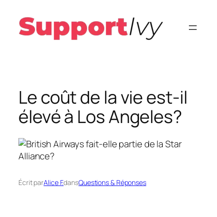
Aller
au
contenu
Le coût de la vie est-il
élevé à Los Angeles?
Écrit par
Alice F.
dans
Questions & Réponses