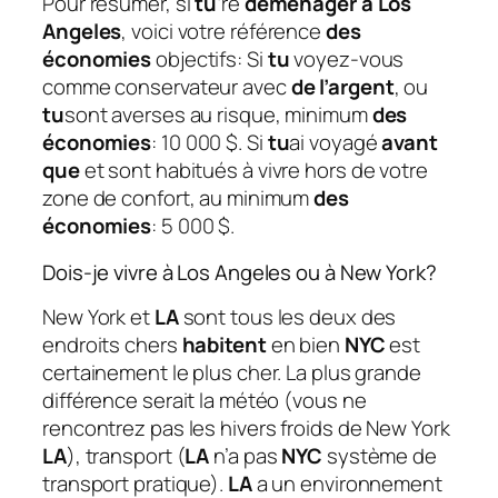
Pour résumer, si
tu
‘ré
déménager à Los
Angeles
, voici votre référence
des
économies
objectifs: Si
tu
voyez-vous
comme conservateur avec
de l’argent
, ou
tu
sont averses au risque, minimum
des
économies
: 10 000 $. Si
tu
ai voyagé
avant
que
et sont habitués à vivre hors de votre
zone de confort, au minimum
des
économies
: 5 000 $.
Dois-je vivre à Los Angeles ou à New York?
New York et
LA
sont tous les deux des
endroits chers
habitent
en bien
NYC
est
certainement le plus cher. La plus grande
différence serait la météo (vous ne
rencontrez pas les hivers froids de New York
LA
), transport (
LA
n’a pas
NYC
système de
transport pratique).
LA
a un environnement