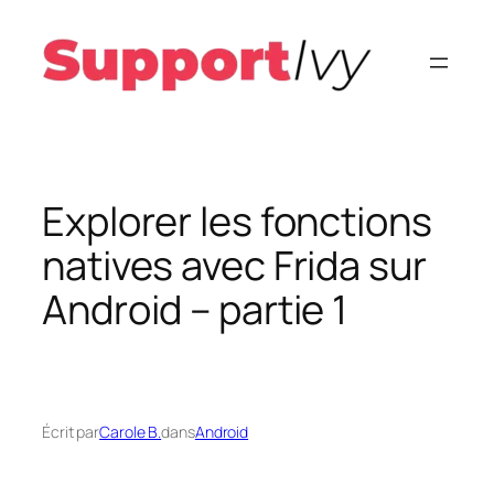
Aller
au
contenu
Explorer les fonctions
natives avec Frida sur
Android – partie 1
Écrit par
Carole B.
dans
Android