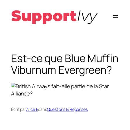
Aller
au
contenu
Est-ce que Blue Muffin
Viburnum Evergreen?
Écrit par
Alice F.
dans
Questions & Réponses