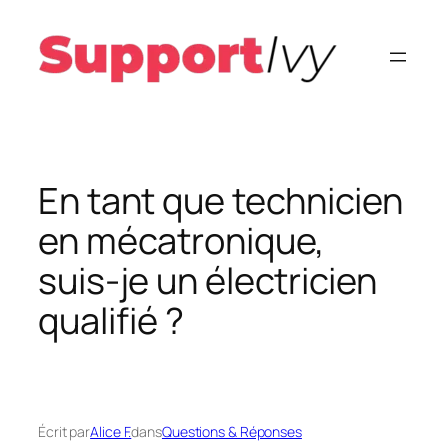
Aller
au
contenu
En tant que technicien
en mécatronique,
suis-je un électricien
qualifié ?
Écrit par
Alice F.
dans
Questions & Réponses