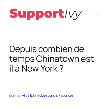
Aller
au
contenu
Depuis combien de
temps Chinatown est-
il à New York ?
Écrit par
Alice F.
dans
Questions & Réponses