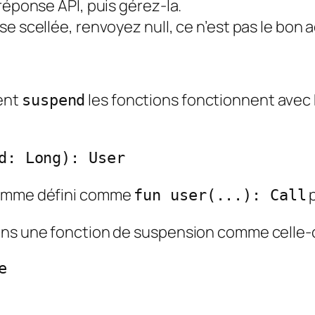
réponse API, puis gérez-la.
e scellée, renvoyez null, ce n’est pas le bon 
ent
les fonctions fonctionnent avec 
suspend
d: Long): User
 comme défini comme
p
fun user(...): Call
ons une fonction de suspension comme celle-
e