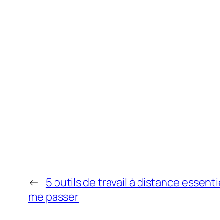
←
5 outils de travail à distance essent
me passer