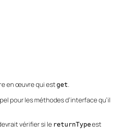
re en œuvre qui est
.
get
el pour les méthodes d’interface qu’il
evrait vérifier si le
est
returnType