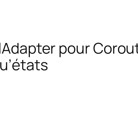
llAdapter pour Corout
u’états