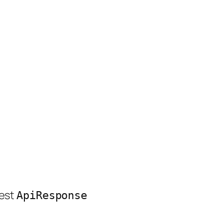
 est
ApiResponse