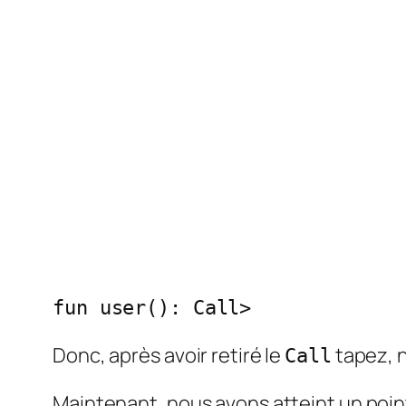
fun user(): Call
>
Donc, après avoir retiré le
tapez, n
Call
Maintenant, nous avons atteint un poin