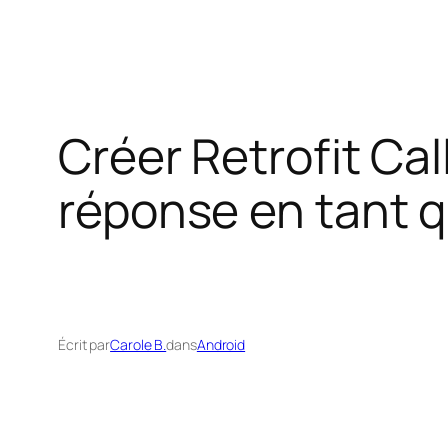
Créer Retrofit Ca
réponse en tant q
Écrit par
Carole B.
dans
Android