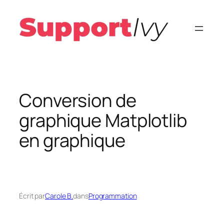
Aller
au
contenu
Conversion de
graphique Matplotlib
en graphique
Écrit par
Carole B.
dans
Programmation