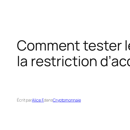
Comment tester le
la restriction d’a
Écrit par
Alice F.
dans
Cryptomonnaie