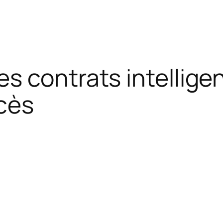
s contrats intellig
ccès