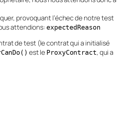
quer, provoquant l’échec de notre test
nous attendions:
expectedReason
rat de test (le contrat qui a initialisé
est le
, qui a
rCanDo()
ProxyContract