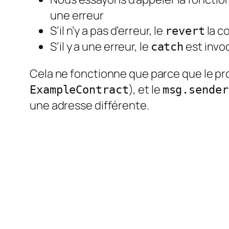
une erreur
S’il n’y a pas d’erreur, le
la c
revert
S’il y a une erreur, le
est invo
catch
Cela ne fonctionne que parce que le pr
), et le
ExampleContract
msg.sender
une adresse différente.