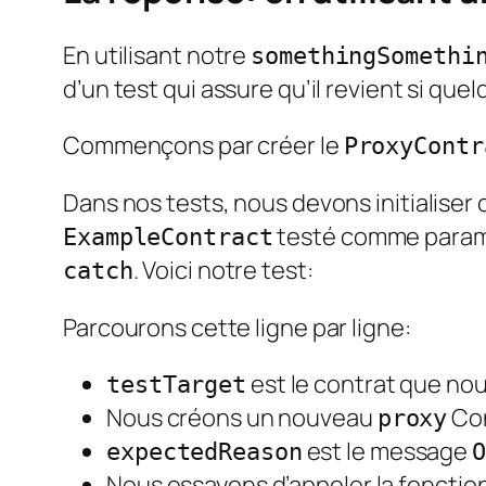
En utilisant notre
somethingSomethi
d’un test qui assure qu’il revient si quel
Commençons par créer le
ProxyContr
Dans nos tests, nous devons initialiser
testé comme paramèt
ExampleContract
. Voici notre test:
catch
Parcourons cette ligne par ligne:
est le contrat que nou
testTarget
Nous créons un nouveau
Con
proxy
est le message
expectedReason
O
Nous essayons d’appeler la fonction