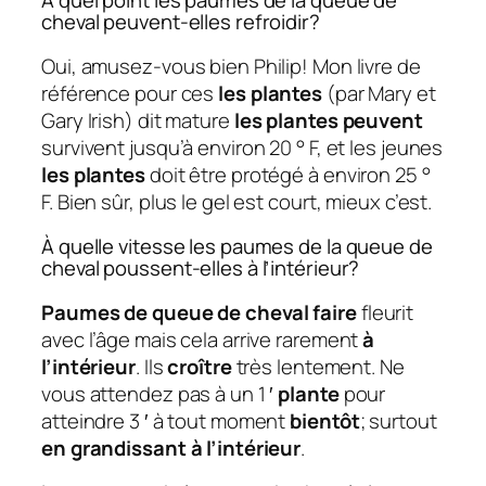
À quel point les paumes de la queue de
cheval peuvent-elles refroidir?
Oui, amusez-vous bien Philip! Mon livre de
référence pour ces
les plantes
(par Mary et
Gary Irish) dit mature
les plantes peuvent
survivent jusqu’à environ 20 ° F, et les jeunes
les plantes
doit être protégé à environ 25 °
F. Bien sûr, plus le gel est court, mieux c’est.
À quelle vitesse les paumes de la queue de
cheval poussent-elles à l’intérieur?
Paumes de queue de cheval faire
fleurit
avec l’âge mais cela arrive rarement
à
l’intérieur
. Ils
croître
très lentement. Ne
vous attendez pas à un 1 ′
plante
pour
atteindre 3 ′ à tout moment
bientôt
; surtout
en grandissant à l’intérieur
.