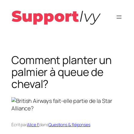
Aller
au
contenu
Comment planter un
palmier à queue de
cheval?
Écrit par
Alice F.
dans
Questions & Réponses