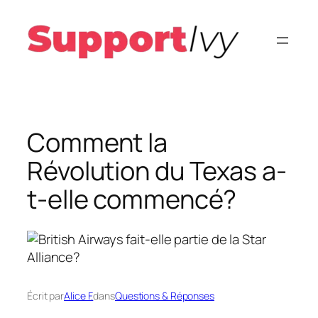
Aller
au
contenu
Comment la
Révolution du Texas a-
t-elle commencé?
Écrit par
Alice F.
dans
Questions & Réponses