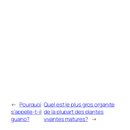
←
Pourquoi
Quel est le plus gros organite
s’appelle-t-il
de la plupart des plantes
guano?
vivantes matures?
→