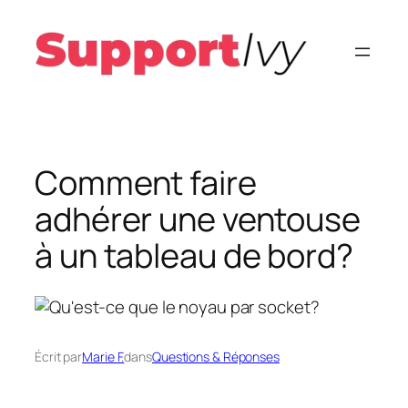
Aller
au
contenu
Comment faire
adhérer une ventouse
à un tableau de bord?
Écrit par
Marie F.
dans
Questions & Réponses