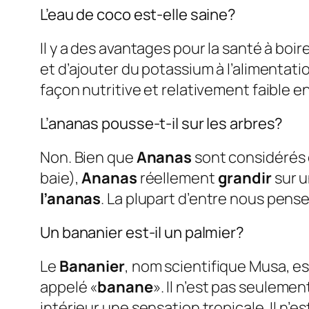
L’eau de coco est-elle saine?
Il y a des avantages pour la santé à boir
et d’ajouter du potassium à l’alimentatio
façon nutritive et relativement faible e
L’ananas pousse-t-il sur les arbres?
Non. Bien que
Ananas
sont considérés 
baie),
Ananas
réellement
grandir
sur u
l’ananas
. La plupart d’entre nous pens
Un bananier est-il un palmier?
Le
Bananier
, nom scientifique Musa, es
appelé «
banane
». Il n’est pas seulemen
intérieur une sensation tropicale. Il 