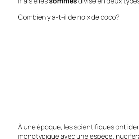
mais elles
sommes
divisé en deux types
Combien y a-t-il de noix de coco?
À une époque, les scientifiques ont ide
monotypique avec une espèce, nucifer