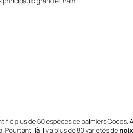
 principaux: grand et nain.
ntifié plus de 60 espèces de palmiers Cocos. A
a. Pourtant,
là
il y a plus de 80 variétés de
noix