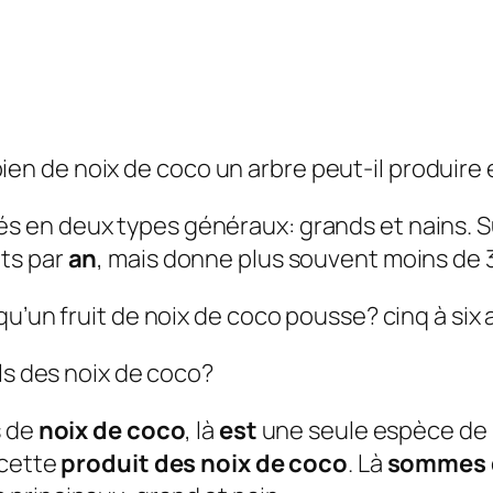
n de noix de coco un arbre peut-il produire 
 en deux types généraux: grands et nains. Sur
its par
an
, mais donne plus souvent moins de 
u’un fruit de noix de coco pousse? cinq à six 
ls des noix de coco?
s de
noix de coco
, là
est
une seule espèce de
cette
produit des noix de coco
. Là
sommes