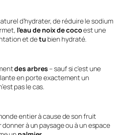
aturel d’hydrater, de réduire le sodium
ermet,
l’eau de noix de coco
est une
entation et de
tu
bien hydraté.
ement
des arbres
– sauf si c’est une
plante en porte exactement un
est pas le cas.
monde entier à cause de son fruit
ur donner à un paysage ou à un espace
mme un
palmier
.