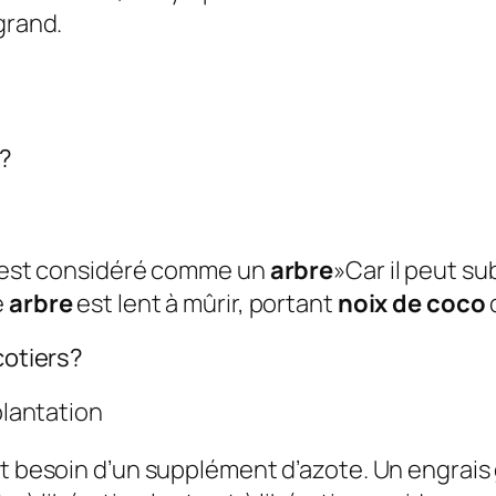
grand.
s?
il est considéré comme un
arbre
»Car il peut su
e
arbre
est lent à mûrir, portant
noix de coco
d
cotiers?
plantation
nt besoin d’un supplément d’azote. Un engrais 