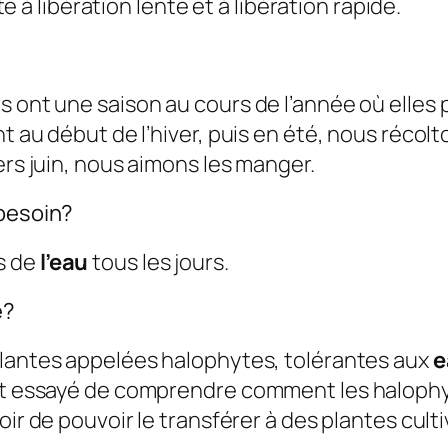
ote à libération lente et à libération rapide.
?
s ont une saison au cours de l’année où elles 
t au début de l’hiver, puis en été, nous récolt
ers juin, nous aimons les manger.
 besoin?
es de
l’eau
tous les jours.
e?
 plantes appelées halophytes, tolérantes aux
e
ont essayé de comprendre comment les halophy
oir de pouvoir le transférer à des plantes cult