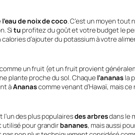
e
l’eau de noix de coco
. C’est un moyen tout n
n. Si
tu
profitez du goût et votre budget le p
n calories d’ajouter du potassium à votre alim
comme un fruit (et un fruit provient général
ne plante proche du sol. Chaque
l’ananas
la 
ent à
Ananas
comme venant d’Hawaï, mais ce n’
t l’un des plus populaires
des arbres
dans le 
t utilisé pour grandir
bananes
, mais aussi po
n’est pas non plus techniquement considéré co