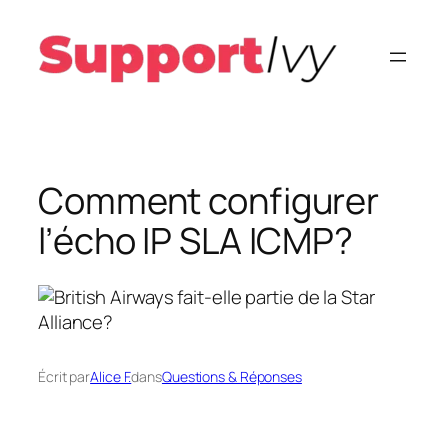
Aller
au
contenu
Comment configurer
l’écho IP SLA ICMP?
Écrit par
Alice F.
dans
Questions & Réponses