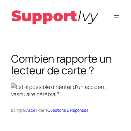
Aller
au
contenu
Combien rapporte un
lecteur de carte ?
Écrit par
Alice F.
dans
Questions & Réponses