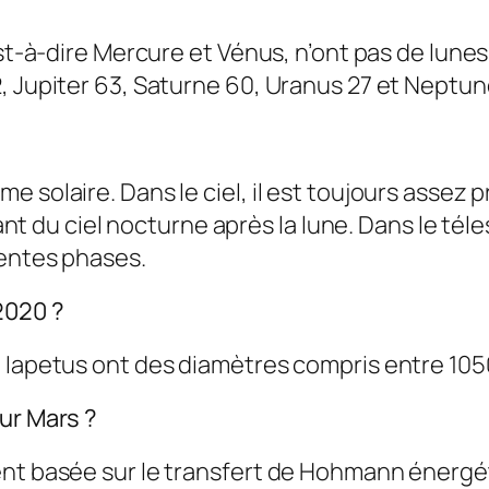
st-à-dire Mercure et Vénus, n’ont pas de lunes.
, Jupiter 63, Saturne 60, Uranus 27 et Neptune
solaire. Dans le ciel, il est toujours assez proc
illant du ciel nocturne après la lune. Dans le 
rentes phases.
2020 ?
t Iapetus ont des diamètres compris entre 105
ur Mars ?
ent basée sur le transfert de Hohmann énergét