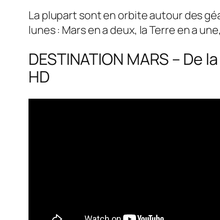
La plupart sont en orbite autour des gé
lunes : Mars en a deux, la Terre en a un
DESTINATION MARS – De la 
HD