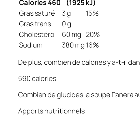
Calories 460
(1925 kJ)
Gras saturé
3 g
15%
Gras trans
0 g
Cholestérol
60 mg
20%
Sodium
380 mg
16%
De plus, combien de calories y a-t-il da
590 calories
Combien de glucides la soupe Panera au
Apports nutritionnels