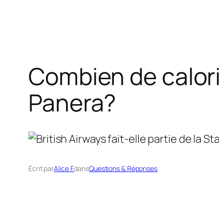
Combien de calori
Panera?
Écrit par
Alice F.
dans
Questions & Réponses