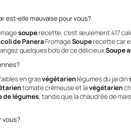
ar est-elle mauvaise pour vous?
omage
soupe
recette, c’est seulement 417 calo
coli de Panera
Fromage
Soupe
recette car e
mangez quelques bols de ce délicieux
Soupe a
iennes?
faibles en gras
végétarien
légumes du jardin
étarien
tomate crémeuse et la
végétarien
ch
e de légumes
, tandis que la chaudrée de maï
r vous?