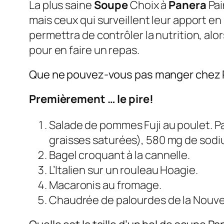
La plus saine
Soupe
Choix à
Panera
Pai
mais ceux qui surveillent leur apport e
permettra de contrôler la nutrition, a
pour en faire un repas.
Que ne pouvez-vous pas manger chez 
Premièrement … le pire!
Salade de pommes Fuji au poulet. Pa
graisses saturées), 580 mg de sodium
Bagel croquant à la cannelle.
L’Italien sur un rouleau Hoagie.
Macaronis au fromage.
Chaudrée de palourdes de la Nouve