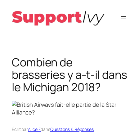
Aller
au
contenu
Combien de
brasseries y a-t-il dans
le Michigan 2018?
Écrit par
Alice F.
dans
Questions & Réponses