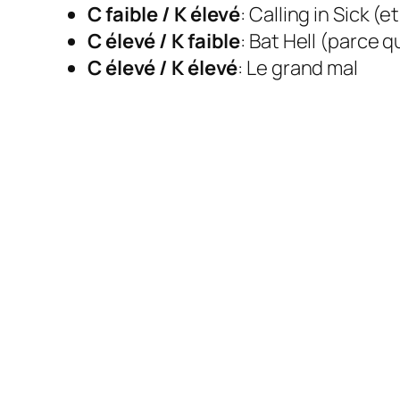
C faible / K élevé
: Calling in Sick 
C élevé / K faible
: Bat Hell (parce
C élevé / K élevé
: Le grand mal