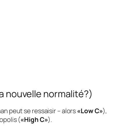
la nouvelle normalité?)
n peut se ressaisir – alors
«Low C»
),
opolis (
«High C»
).