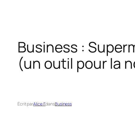
Business : Superma
(un outil pour la 
Écrit par
Alice F.
dans
Business