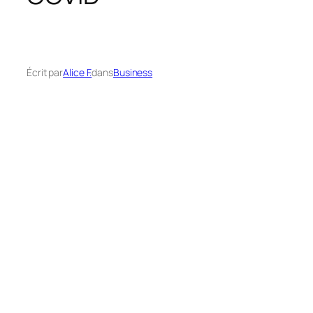
Écrit par
Alice F.
dans
Business