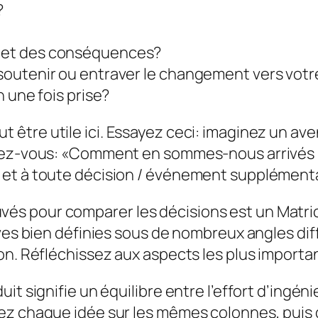
?
es et des conséquences?
t soutenir ou entraver le changement vers votr
on une fois prise?
t être utile ici. Essayez ceci: imaginez un ave
dez-vous: «Comment en sommes-nous arrivés là
et à toute décision / événement supplémenta
trouvés pour comparer les décisions est un
Matri
tives bien définies sous de nombreux angles 
on. Réfléchissez aux aspects les plus import
t signifie un équilibre entre l’effort d’ingéni
z chaque idée sur les mêmes colonnes, puis gén