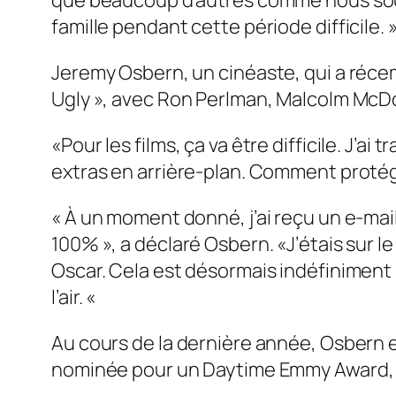
que beaucoup d’autres comme nous souffre
famille pendant cette période difficile. 
Jeremy Osbern, un cinéaste, qui a récem
Ugly », avec Ron Perlman, Malcolm McDowe
«Pour les films, ça va être difficile. J’
extras en arrière-plan. Comment prot
« À un moment donné, j’ai reçu un e-mail
100% », a déclaré Osbern. «J’étais sur 
Oscar. Cela est désormais indéfiniment 
l’air. «
Au cours de la dernière année, Osbern 
nominée pour un Daytime Emmy Award, 