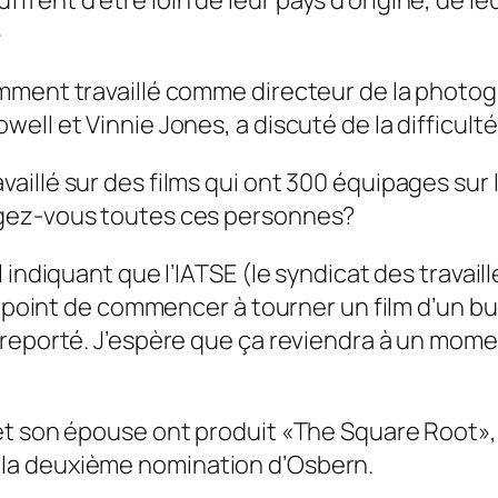
nt d’être loin de leur pays d’origine, de leur
»
ment travaillé comme directeur de la photogra
ll et Vinnie Jones, a discuté de la difficulté
ai travaillé sur des films qui ont 300 équipages
égez-vous toutes ces personnes?
 indiquant que l’IATSE (le syndicat des travai
le point de commencer à tourner un film d’un b
reporté. J’espère que ça reviendra à un mome
et son épouse ont produit «The Square Root», 
la deuxième nomination d’Osbern.