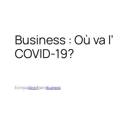
Business : Où va 
COVID-19?
Écrit par
Alice F.
dans
Business