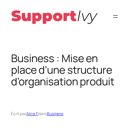
Aller
au
contenu
Business : Mise en
place d’une structure
d’organisation produit
Écrit par
Alice F.
dans
Business