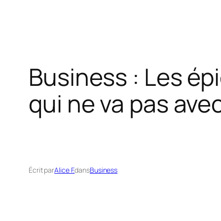
Business : Les ép
qui ne va pas avec 
Écrit par
Alice F.
dans
Business