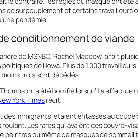
 fait le contraire, les règles du masque ont ét
ons de surpeuplement et certains travailleurs
u d’une pandémie.
s de conditionnement de viande
L’ancre de MSNBC, Rachel Maddow, a fait plusieu
 politiques de l’Iowa. Plus de 1 000 travailleur
u moins trois sont décédés.
hompson, a été horrifié lorsqu’il a effectué u
New York Times
récit.
t des immigrants, étaient entassés au coude à 
 roulant. Les rares qui avaient des couvre-vi
e peintres ou même de masques de sommeil t