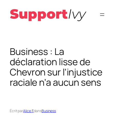
Aller
au
contenu
Business : La
déclaration lisse de
Chevron sur l’injustice
raciale n’a aucun sens
Écrit par
Alice F.
dans
Business