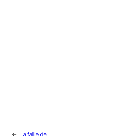
←
La faille de