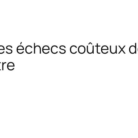
 les échecs coûteux 
tre