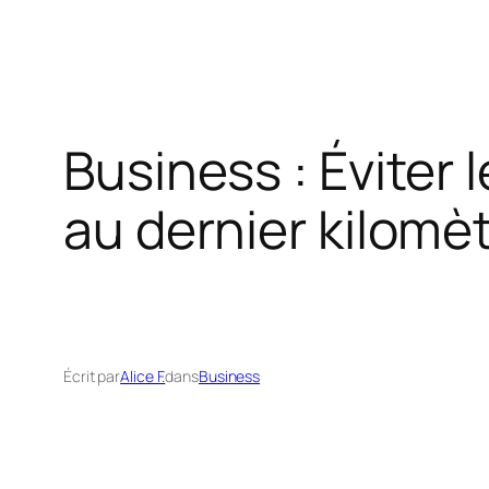
Business : Éviter
au dernier kilomè
Écrit par
Alice F.
dans
Business