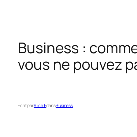
Business : comme
vous ne pouvez pa
Écrit par
Alice F.
dans
Business