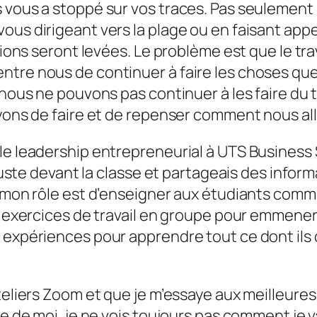
s vous a stoppé sur vos traces. Pas seulement
ous dirigeant vers la plage ou en faisant app
tions seront levées. Le problème est que le tra
ntre nous de continuer à faire les choses que
, nous ne pouvons pas continuer à les faire d
ayons de faire et de repenser comment nous all
 le leadership entrepreneurial à UTS Business
 juste devant la classe et partageais des inform
e mon rôle est d’enseigner aux étudiants com
es exercices de travail en groupe pour emmener
s expériences pour apprendre tout ce dont ils
ateliers Zoom et que je m’essaye aux meilleur
ie de moi, je ne vois toujours pas comment je 