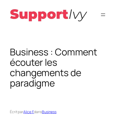
Aller
au
contenu
Business : Comment
écouter les
changements de
paradigme
Écrit par
Alice F.
dans
Business