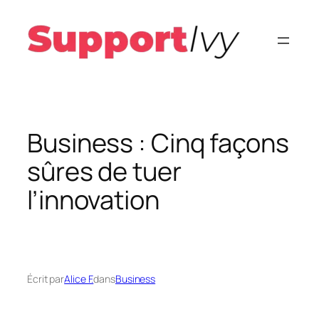
Aller
au
contenu
Business : Cinq façons
sûres de tuer
l’innovation
Écrit par
Alice F.
dans
Business