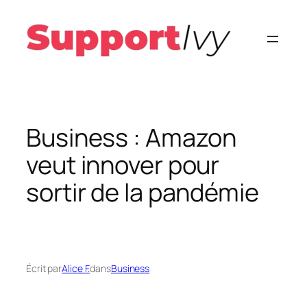
Aller
au
contenu
Business : Amazon
veut innover pour
sortir de la pandémie
Écrit par
Alice F.
dans
Business