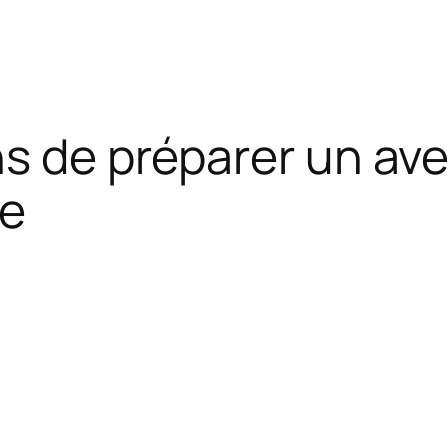
ns de préparer un av
re