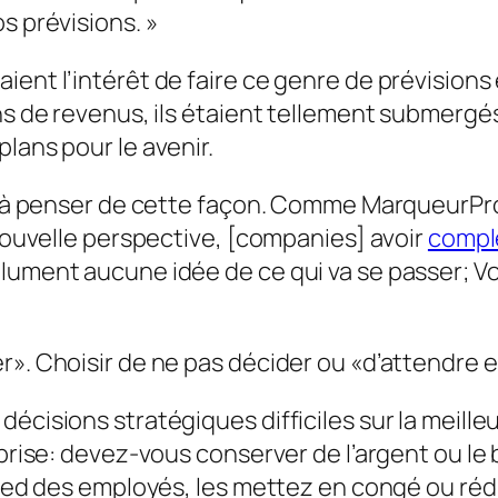
s prévisions. »
ent l’intérêt de faire ce genre de prévisions e
ns de revenus, ils étaient tellement submergés 
lans pour le avenir.
se à penser de cette façon. Comme
Marqueur
Pr
 nouvelle perspective, [companies] avoir
complè
lument aucune idée de ce qui va se passer; Vo
der». Choisir de ne pas décider ou «d’attendre e
écisions stratégiques difficiles sur la meille
eprise: devez-vous conserver de l’argent ou le
 pied des employés, les mettez en congé ou réd