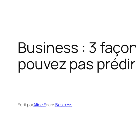
Business : 3 faço
pouvez pas prédi
Écrit par
Alice F.
dans
Business