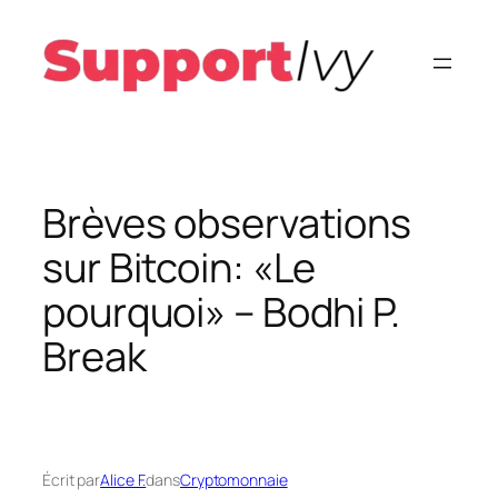
Aller
au
contenu
Brèves observations
sur Bitcoin: «Le
pourquoi» – Bodhi P.
Break
Écrit par
Alice F.
dans
Cryptomonnaie