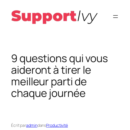
Aller
au
contenu
9 questions qui vous
aideront à tirer le
meilleur parti de
chaque journée
Écrit par
admin
dans
Productivité