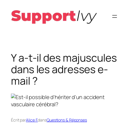
Aller
au
contenu
Y a-t-il des majuscules
dans les adresses e-
mail ?
Écrit par
Alice F.
dans
Questions & Réponses