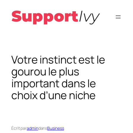
Aller
au
contenu
Votre instinct est le
gourou le plus
important dans le
choix d’une niche
Écrit par
admin
dans
Business