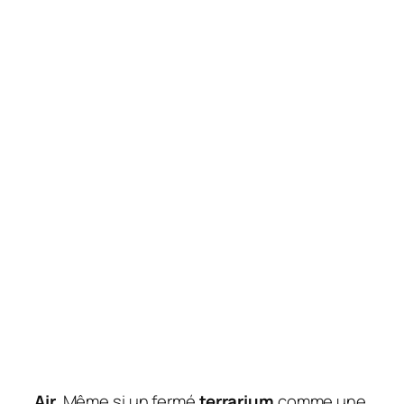
Air
. Même si un fermé
terrarium
comme une