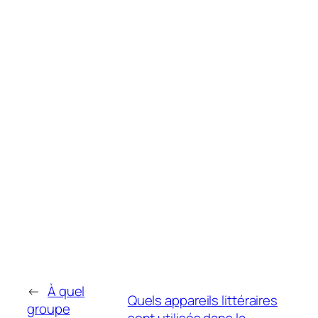
←
À quel
Quels appareils littéraires
groupe
sont utilisés dans la