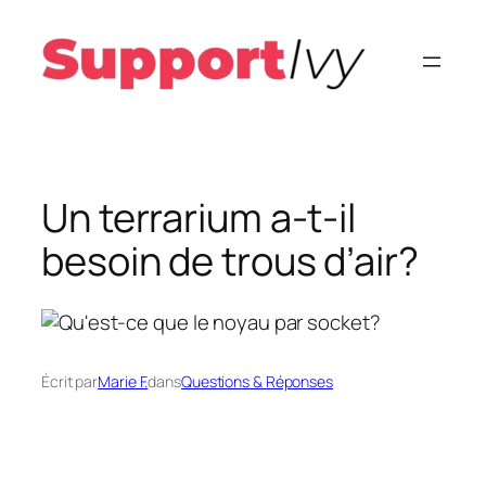
Aller
au
contenu
Un terrarium a-t-il
besoin de trous d’air?
Écrit par
Marie F.
dans
Questions & Réponses