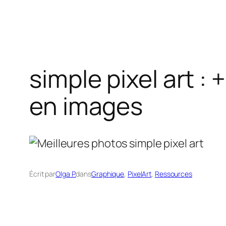
simple pixel art :
en images
Écrit par
Olga P.
dans
Graphique
, 
PixelArt
, 
Ressources